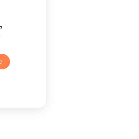
os
s
e